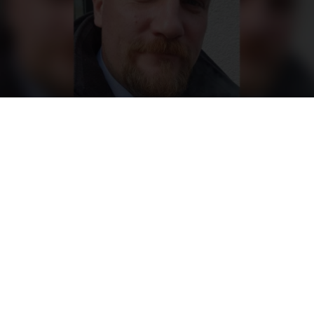
Neu bei ORBIT Cloud
Solutions: Peter G.
Marczis
Seit Anfang Februar heißen wir Peter als neues
Teammitglied im ORBIT Developer Team in
Österreich willkommen. Er startet im Februar im
Wiener Büro als
Lead Cloud DevOps Architect.