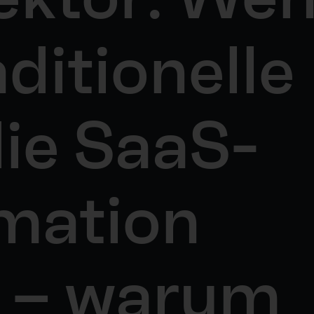
aditionelle
ie SaaS-
mation
n – warum