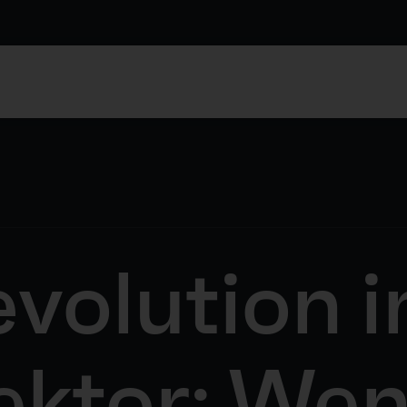
volution 
ektor: We