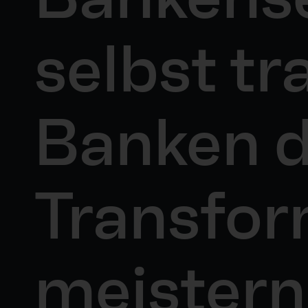
selbst tr
Banken d
Transfor
meister